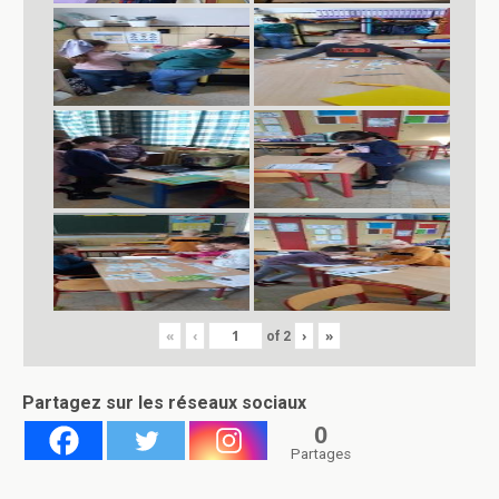
«
‹
›
»
of
2
Partagez sur les réseaux sociaux
0
Partages