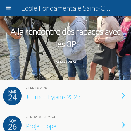
Ecole Fondamentale Saint-Charles Dottignies
A la rencontre des rapaces avec
les 3P
24 MAI 2024
24 MARS 2025
MAR
24
Journée Pyjama 2025
26 NOVEMBRE 2024
NOV
26
Projet Hope :