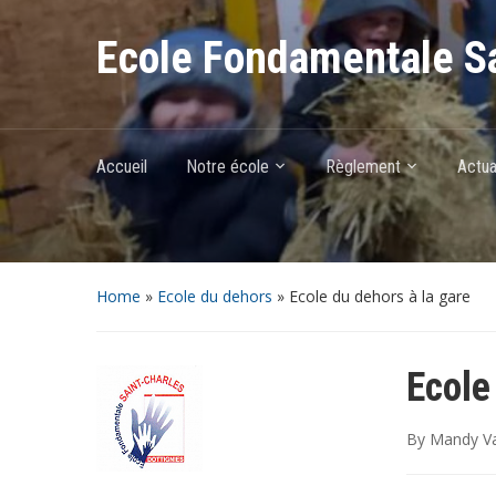
Ecole Fondamentale Sa
Accueil
Notre école
Règlement
Actua
Home
»
Ecole du dehors
»
Ecole du dehors à la gare
Ecole
By
Mandy Va