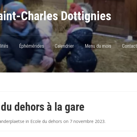
int-Charles Dottignies
lités
Éphémérides
Calendrier
Menu du mois
Contact
 du dehors à la gare
nderplaetse
in
Ecole du dehors
on
7 novembre 2023
.