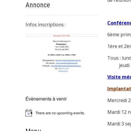
de réunion
Annonce
Conféren
Infos inscriptions :
6ème prima
1ère et 2è
Tous : lun
jeudi 16 
Visite mé
Implantat
Évènements à venir
Mercredi 
Mardi 12 
There are no upcoming events.
Mardi 3 se