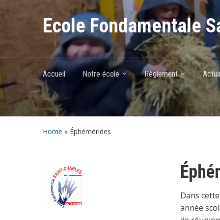
Ecole Fondamentale Sa
Accueil
Notre école
Règlement
Actua
Home
»
Éphémérides
Éphé
Dans cette
année scol