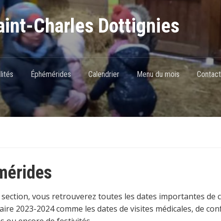
int-Charles Dottignies
lités
Éphémérides
Calendrier
Menu du mois
Contact
mérides
 section, vous retrouverez toutes les dates importantes de c
aire 2023-2024 comme les dates de visites médicales, de con