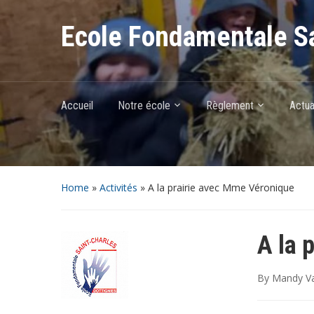
Ecole Fondamentale Sa
Accueil
Notre école
Règlement
Actua
Home
»
Activités
»
A la prairie avec Mme Véronique
A la 
By
Mandy Va