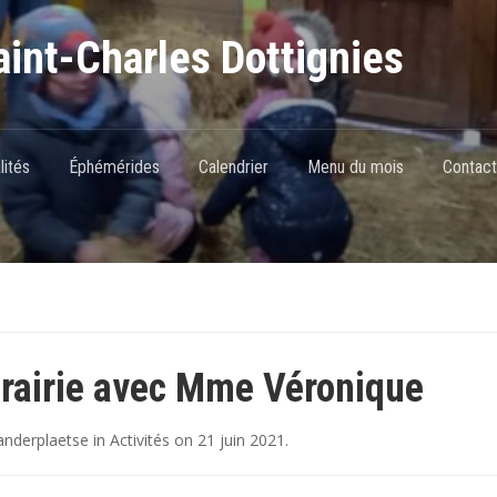
int-Charles Dottignies
lités
Éphémérides
Calendrier
Menu du mois
Contact
prairie avec Mme Véronique
nderplaetse
in
Activités
on
21 juin 2021
.