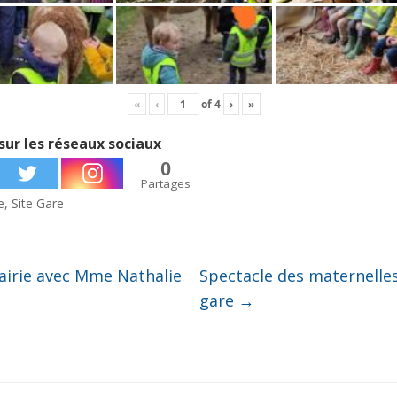
«
‹
of
4
›
»
sur les réseaux sociaux
0
Partages
e
,
Site Gare
airie avec Mme Nathalie
Spectacle des maternelles
gare
→