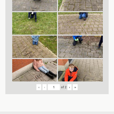
«
‹
›
»
of
2