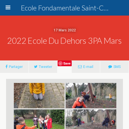
Ecole Fondamentale Saint-Charles Dottignies
17 Mars 2022
2022 Ecole Du Dehors 3PA Mars
Save
Partager
Tweeter
E-mail
SMS