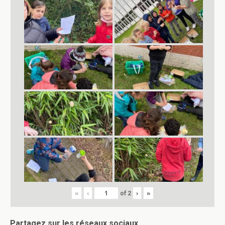
«
‹
›
»
of
2
Partagez sur les réseaux sociaux