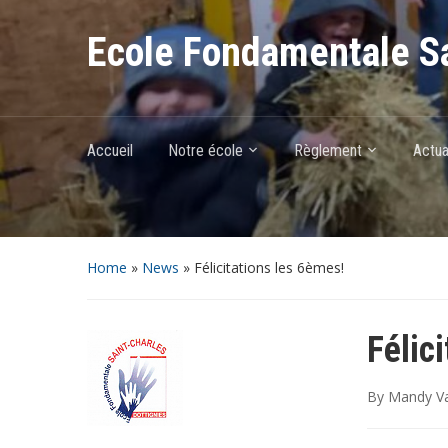
Ecole Fondamentale Sa
Accueil
Notre école
Règlement
Actua
Home
»
News
»
Félicitations les 6èmes!
Félic
By
Mandy Va