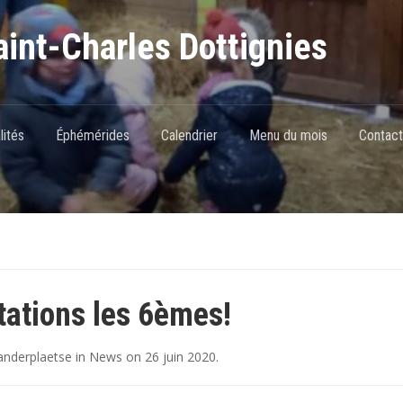
int-Charles Dottignies
lités
Éphémérides
Calendrier
Menu du mois
Contact
itations les 6èmes!
nderplaetse
in
News
on
26 juin 2020
.