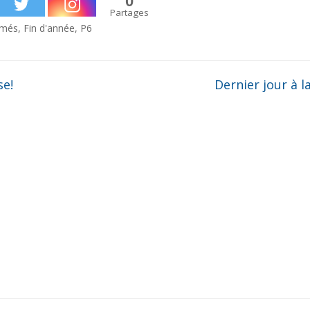
0
Partages
ômés
,
Fin d'année
,
P6
se!
Dernier jour à 