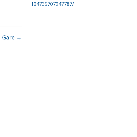
104735707947787/
la Gare
→