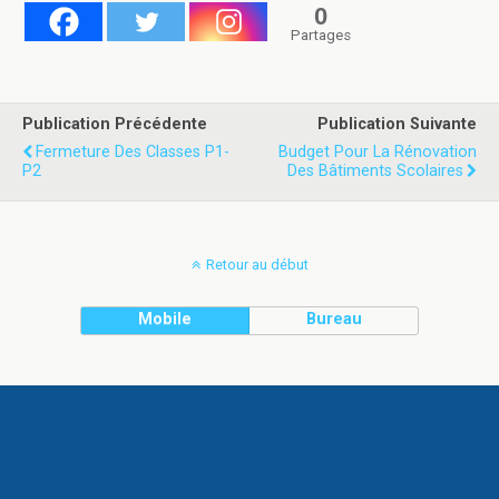
0
Partages
Publication Précédente
Publication Suivante
Fermeture Des Classes P1-
Budget Pour La Rénovation
P2
Des Bâtiments Scolaires
Retour au début
Mobile
Bureau