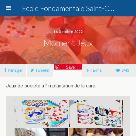
Ecole Fondamentale Saint-Charles Dottignies
16 Octobre 2022
Moment Jeux
Save
Partager
Tweeter
E-mail
SMS
Jeux de société à l’implantation de la gare.