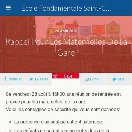
Ecole Fondamentale Saint-Charles Dottignies
24 Août 2020
Rappel Pour Les Maternelles De La
Gare
Save
Partager
Tweeter
E-mail
SMS
Ce vendredi 28 août à 16h00, une réunion de rentrée est
prévue pour les maternelles de la gare.
Voici les consignes de sécurité qui vous sont données:
La présence d’un seul parent est autorisée.
Les enfants ne seront pas acceptés lors de la