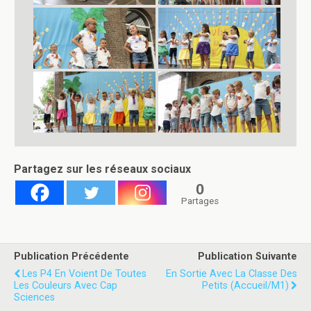
Partagez sur les réseaux sociaux
0
Partages
Publication Précédente
Publication Suivante
Les P4 En Voient De Toutes
En Sortie Avec La Classe Des
Les Couleurs Avec Cap
Petits (Accueil/M1)
Sciences